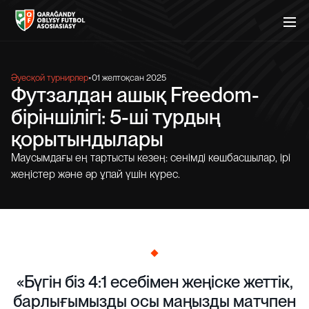
ТУРНИРЛЕР
КЛУБТАР
СТАТИСТИКА
ЖАҢАЛЫҚТАР
ЖОБАЛАР
АССОЦИАЦИЯ
Әуесқой турнирлер
•
01 желтоқсан 2025
Футзалдан ашық Freedom-
біріншілігі: 5-ші турдың
қорытындылары
Маусымдағы ең тартысты кезең: сенімді көшбасшылар, ірі
жеңістер және әр ұпай үшін күрес.
«Бүгін біз 4:1 есебімен жеңіске жеттік,
барлығымызды осы маңызды матчпен