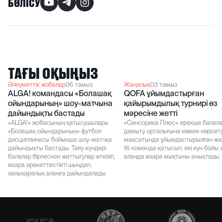
БӨЛІСУ
ТАҒЫ ОҚЫҢЫЗ
Әлеуметтік жобалар
06 тамыз
Жаңалық
03 тамыз
ALGA! командасы «Болашақ
QOFA ұйымдастырған
ойындарының» шоу-матчына
қайырымдылық турнирі өз
дайындықты бастады
мәресіне жетті
«ALGA!» жобасының қатысушылары
«Сенсорика Плюс» ерекше балал
«Болашақ ойындарының» футбол
дамыту орталығына көмек көрсет
дисциплинасы бойынша шоу-матчқа
мақсатында ұйымдастырылған жа
дайындықты бастады. Таяу күндері
16 команда қатысып, екі күн бойы
балалар бірлескен жаттығулар өткізіп,
алаңда өзара мықтыны анықтады.
өзара әрекеттестікті шыңдап,
халықаралық алаңға дайындалады.