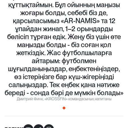
құттықтаймын. Бұл ойынның маңызы
жоғары болды, себебі біз де,
қарсыласымыз «AR-NAMIS» та 12
ұпайдан жинап, 1–2 орындарды
бөлісіп тұрған едік. Жеңу біз үшін өте
маңызды болды - біз соған қол
жеткіздік. Жас футболшыларға
айтарым: футболмен
шұғылданыңыздар, еңбектеніңіздер,
өз істеріңізге бар күш-жігеріңізді
салыңыздар. Тек еңбек қана нәтиже
береді - сонда бәрі де мүмкін болады»
Дмитрий Финк, «KROSSFIN» командасының капитаны