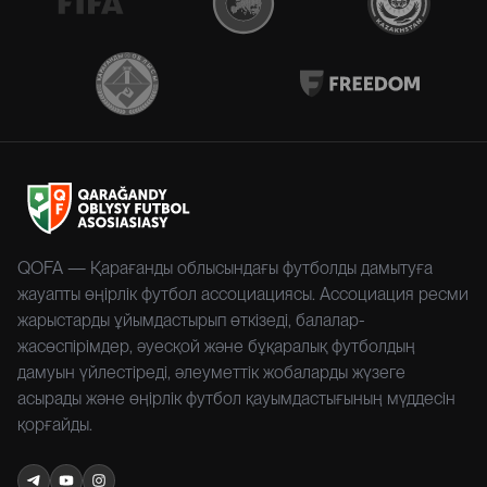
QOFA — Қарағанды облысындағы футболды дамытуға
жауапты өңірлік футбол ассоциациясы. Ассоциация ресми
жарыстарды ұйымдастырып өткізеді, балалар-
жасөспірімдер, әуесқой және бұқаралық футболдың
дамуын үйлестіреді, әлеуметтік жобаларды жүзеге
асырады және өңірлік футбол қауымдастығының мүддесін
қорғайды.